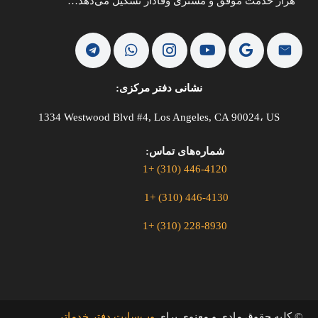
هزار خدمت موفق و مشتری وفادار تشکیل می‌دهد…
نشانی دفتر مرکزی:
1334 Westwood Blvd #4, Los Angeles, CA 90024، US
شماره‌های تماس:
446-4120 (310) +1
446-4130 (310) +1
228-8930 (310) +1
© کلیه حقوق مادی و معنوی برای
وب‌سایت دفتر خدماتی