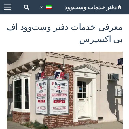
دفتر خدمات وست‌وود
home
معرفی خدمات دفتر وست‌وود اف
بی اکسپرس